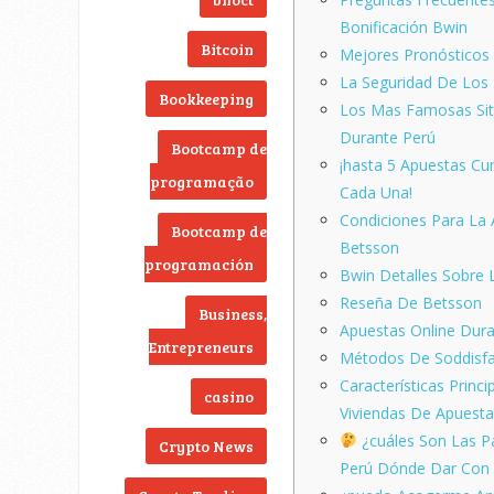
Bonificación Bwin
Bitcoin
Mejores Pronósticos
La Seguridad De Los 
Bookkeeping
Los Mas Famosas Sit
Durante Perú
Bootcamp de
¡hasta 5 Apuestas 
programação
Cada Una!
Condiciones Para La 
Bootcamp de
Betsson
programación
Bwin Detalles Sobre 
Reseña De Betsson
Business,
Apuestas Online Dura
Entrepreneurs
Métodos De Soddisfa
Características Princ
casino
Viviendas De Apuesta
¿cuáles Son Las P
Crypto News
Perú Dónde Dar Con 