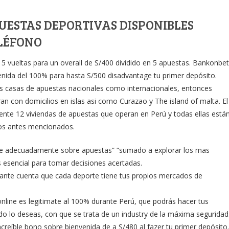
UESTAS DEPORTIVAS DISPONIBLES
LÉFONO
 5 vueltas para un overall de S/400 dividido en 5 apuestas. Bankonbet
nida del 100% para hasta S/500 disadvantage tu primer depósito.
as casas de apuestas nacionales como internacionales, entonces
ran con domicilios en islas asi como Curazao y The island of malta. El
nte 12 viviendas de apuestas que operan en Perú y todas ellas está
ios antes mencionados.
e adecuadamente sobre apuestas” “sumado a explorar los mas
 esencial para tomar decisiones acertadas.
rante cuenta que cada deporte tiene tus propios mercados de
nline es legitimate al 100% durante Perú, que podrás hacer tus
o lo deseas, con que se trata de un industry de la máxima seguridad
creíble bono sobre bienvenida de a S/480 al fazer tu primer depósito.