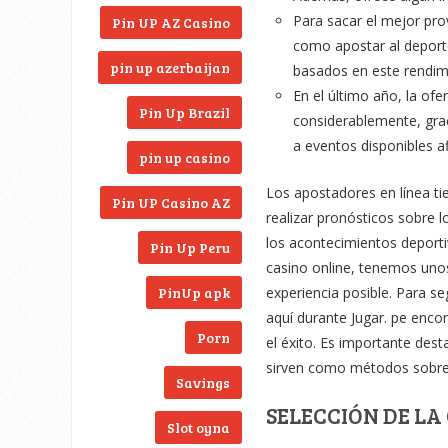
Para sacar el mejor pro
Pin UP AZ Casino
como apostar al deport
pin up azerbaijan
basados en este rendimi
En el último año, la of
Pin Up Brazil
considerablemente, gra
a eventos disponibles af
pin up casino
Los apostadores en línea tien
Pin UP Casino AZ
realizar pronósticos sobre l
los acontecimientos deportiv
Pin Up Peru
casino online, tenemos uno
experiencia posible. Para s
PinUp apk
aquí durante Jugar. pe enco
Porn
el éxito. Es importante de
sirven como métodos sobre 
Savings
SELECCIÓN DE LA
Slot oyna