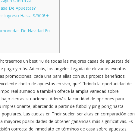
Algún Oferta Al
Casa De Apuestas?
r Ingreso Hasta S/500! +
gamonedas De Navidad En
ght traemos un best 10 de todas las mejores casas de apuestas del
e pago y más. Además, los angeles llegada de elevados eventos
s promociones, cada una para ellas con sus propios beneficios.
xcelente chollo de apuestas en vivo, que” “brinda la oportunidad de
iempo real sumado a también ofrece la amplia variedad sobre
, bajo ciertas situaciones. Además, la cantidad de opciones para
o impresionante, abarcando a partir de fútbol y ping-pong hasta
 populares. Las cuotas en Their suelen ser altas en comparación con
da mayores posibilidades de obtener ganancias más significativas. Es
isión correcta de inmediato en términos de casa sobre apuestas.