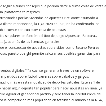
nseguir algunos consejos que podrían darte alguma coisa de ventaj
ál plataforma te registres.
atrocinadas por las viviendas de apuestas BetBoom” “sumado a
 la última mencionada, la Liga 2024 de ESB, no ha confirmado los
ble cuente con cualquier casa de apuestas.
cias singulares en función del tipo de juego (Apuestas, Baccarat,
… )., además de las licencias generales.
que el constructor de apuestas sobre sitios como Betano Perú es
ioso, puesto que ght permite calcular sus posibles ganancias para
ventos digitales,” “la cual se generan a través de un software
r partidos sobre fútbol, carreras sobre caballos y galgos,
mucho más en esta modalidad de deportes virtuales. Este es 1 de
o hacen algun deporte tan popular para hacer apuestas en línea, ya
llo agorar el ganador del partido y zero tener la incertidumbre del
ea la competición más popular en en totalidad el mundo es la NBA,