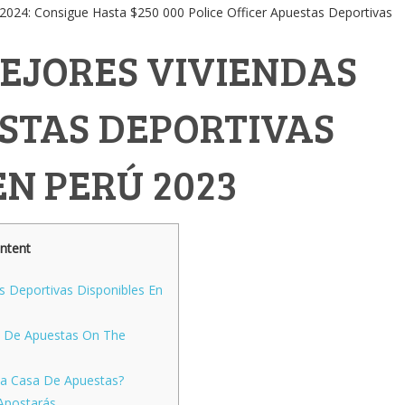
024: Consigue Hasta $250 000 Police Officer Apuestas Deportivas
MEJORES VIVIENDAS
STAS DEPORTIVAS
EN PERÚ 2023
ntent
 Deportivas Disponibles En
a De Apuestas On The
La Casa De Apuestas?
 Apostarás