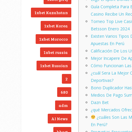
Guía Completa Para E
1xbet Kazahstan
Casino Recibe Un Rec
Torneo Top Live Cas
1xbet Korea
Betsson Enero 2024
Existen Varios Tipos
1xbet Morocco
Apuestas En Perú
Calificación De Los U
1xbet russia
Mejor Incapere De A
1xbet Russian
Cómo Funcionan Las 
¿cuál Sera La Mejor 
2
Deportivas?
Bono Duplicador Has
680
Medios De Pago Sumad
Dazn Bet
adm
¿qué Mercados Ofrece
¿cuáles Son Las M
AI News
En Perú?
bhoct
Preguntas Frecuentes