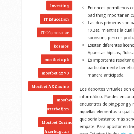
Investing
Entonces permítenos co
bad thing importar en cu
IT Education
Las dos primeras son p
1XBet, mientras la cual
IT Образование
sponsors, pero es proba
Existen diferentes licen
kosmos
Apuestas hípicas, Ruleta
mostbet apk
Es importante resaltar 
particularmente benefic
mostbet az 90
manera anticipada.
Mostbet AZ Casino
Los deportes virtuales son e
informático. Puedes encontra
mostbet
encuentros de ping-pong y 
azerbaijan
aquellas elementos o qual l
que seria bastante más senci
Mostbet Casino
empate. Para apostar en lín
Azerbaycan
para Estados Unidos
pin up
.