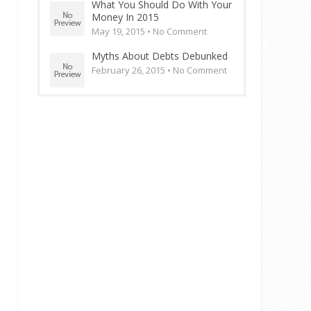
What You Should Do With Your
Money In 2015
May 19, 2015 •
No Comment
Myths About Debts Debunked
February 26, 2015 •
No Comment