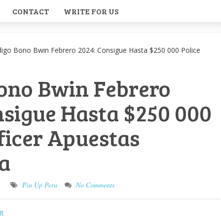
CONTACT
WRITE FOR US
igo Bono Bwin Febrero 2024: Consigue Hasta $250 000 Police
ono Bwin Febrero
nsigue Hasta $250 000
ficer Apuestas
a
2
Pin Up Peru
No Comments
It