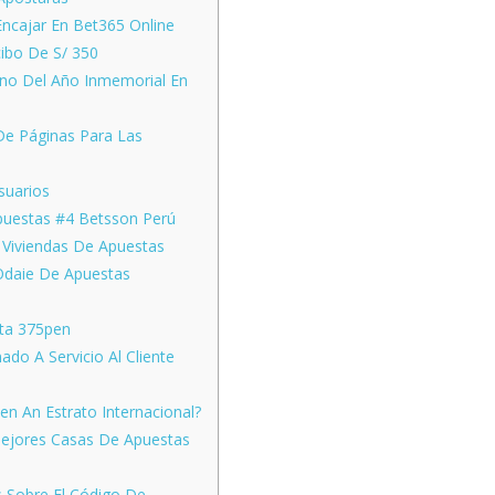
ncajar En Bet365 Online
ibo De S/ 350
ino Del Año Inmemorial En
 De Páginas Para Las
suarios
puestas #4 Betsson Perú
Viviendas De Apuestas
Odaie De Apuestas
ta 375pen
o A Servicio Al Cliente
n An Estrato Internacional?
ejores Casas De Apuestas
 Sobre El Código De