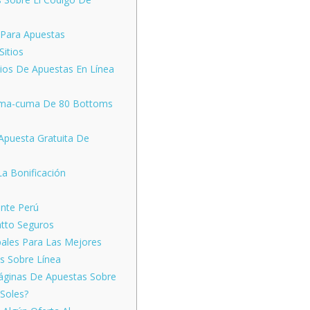
 Para Apuestas
Sitios
ios De Apuestas En Línea
Cuma-cuma De 80 Bottoms
Apuesta Gratuita De
La Bonificación
nte Perú
tto Seguros
ipales Para Las Mejores
s Sobre Línea
áginas De Apuestas Sobre
Soles?