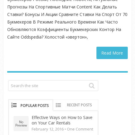
Прогнозы На Спортивные Матчи Content Как Делать
Ставки? Бонусы И Акции Cравните Ставки На Спорт От 70
Букмекеров В Режиме Реального Времени Как Часто
Обновляются Коэффициенты Букмекерских Контор На
Сайте Oddspedia? Холостой «эвертон»,
Read More
RECENT POSTS
POPULAR POSTS
Effective Ways on How to Save
on Your Car Rentals
February 12, 2016 •
One Comment