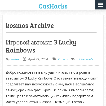
CasHacks
kosmos Archive
Игровой автомат 3 Lucky
Rainbows
By
editor
April 24, 2024
kosmos
0 Comments
Добро пожаловать в мир удачи и азарта с игровым
автоматом 3 Lucky Rainbows! Этот захватывающий слот
предлагает вам возможность окунуться в волшебную
атмосферу и выиграть крупные призы. Символы радуг,
яркие цвета и захватывающий геймплей подарят вам
массу удовольствия и азартных эмоций. Готовы