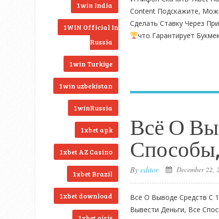
1win India
Content Подскажите, Мож
Сделать Ставку Через Пр
1WIN Official In
что Гарантирует Букмек
Russia
1win Turkiye
1win uzbekistan
1winRussia
Всё О Вы
1xbet apk
Способы,
1xbet AZ Casino
By
editor
December 22, 
1xbet Brazil
1xbet download
Всё О Выводе Средств С 1
Вывести Деньги, Все Спос
1xbet giriş