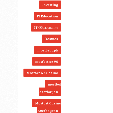
Investing
IT Education
IT Образование
kosmos
mostbet apk
mostbet az 90
Mostbet AZ Casino
mostbet
azerbaijan
Mostbet Casino
Azerbaycan