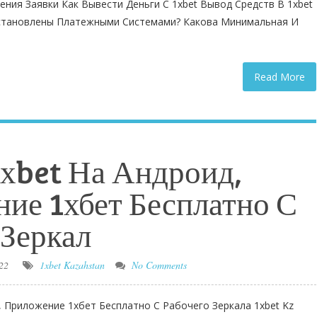
ния Заявки Как Вывести Деньги С 1xbet Вывод Средств В 1xbet
Установлены Платежными Системами? Какова Минимальная И
Read More
1хbet На Андроид,
ие 1хбет Бесплатно С
 Зеркал
22
1xbet Kazahstan
No Comments
, Приложение 1хбет Бесплатно С Рабочего Зеркала 1xbet Kz