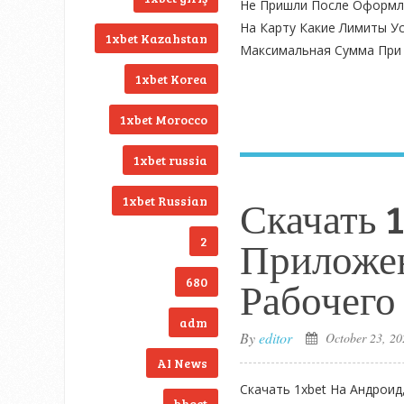
Не Пришли После Оформле
На Карту Какие Лимиты 
1xbet Kazahstan
Максимальная Сумма При
1xbet Korea
1xbet Morocco
1xbet russia
Скачать 
1xbet Russian
Приложен
2
Рабочего
680
adm
By
editor
October 23, 20
AI News
Скачать 1хbet На Андроид
bhoct