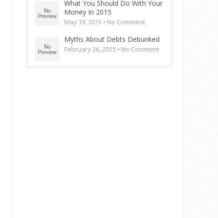
What You Should Do With Your
Money In 2015
May 19, 2015 •
No Comment
Myths About Debts Debunked
February 26, 2015 •
No Comment