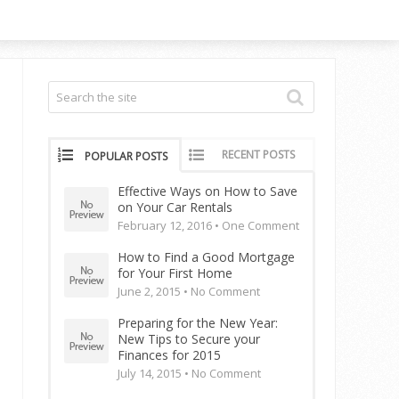
RECENT POSTS
POPULAR POSTS
Effective Ways on How to Save
on Your Car Rentals
February 12, 2016 •
One Comment
How to Find a Good Mortgage
for Your First Home
June 2, 2015 •
No Comment
Preparing for the New Year:
New Tips to Secure your
Finances for 2015
July 14, 2015 •
No Comment