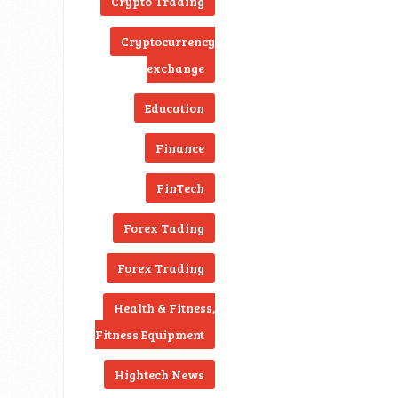
Crypto Trading
Cryptocurrency
exchange
Education
Finance
FinTech
Forex Tading
Forex Trading
Health & Fitness,
Fitness Equipment
Hightech News