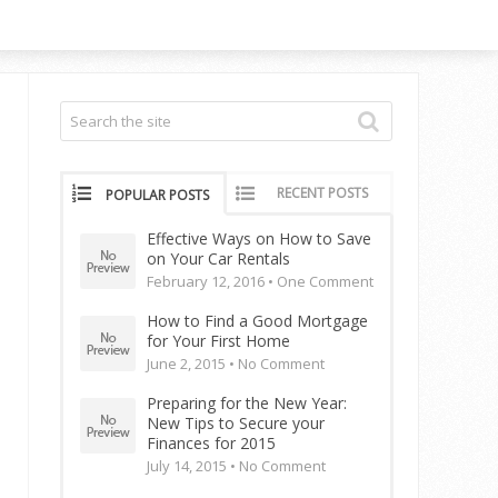
RECENT POSTS
POPULAR POSTS
Effective Ways on How to Save
on Your Car Rentals
February 12, 2016 •
One Comment
How to Find a Good Mortgage
for Your First Home
June 2, 2015 •
No Comment
Preparing for the New Year:
New Tips to Secure your
Finances for 2015
July 14, 2015 •
No Comment