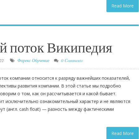
Read More
 поток Википедия
22
Форекс Обучение
0 Comments
оток компании относится к разряду важнейших показателей,
пективы развития компании. В этой статье мы подробно
оворим о том, как он рассчитывается и какой бывает.
ит исключительно ознакомительный характер и не являются
ут (англ. cash float) — разность между фактическими
а
Read More