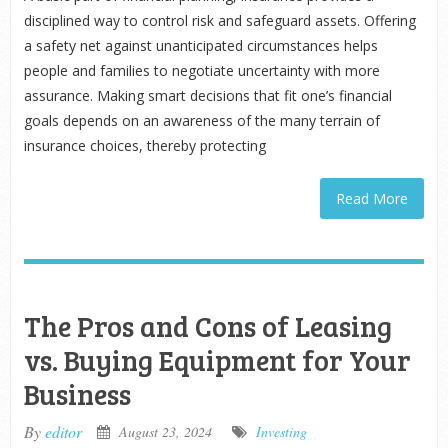
disciplined way to control risk and safeguard assets. Offering
a safety net against unanticipated circumstances helps
people and families to negotiate uncertainty with more
assurance. Making smart decisions that fit one’s financial
goals depends on an awareness of the many terrain of
insurance choices, thereby protecting
Read More
The Pros and Cons of Leasing
vs. Buying Equipment for Your
Business
By
editor
August 23, 2024
Investing