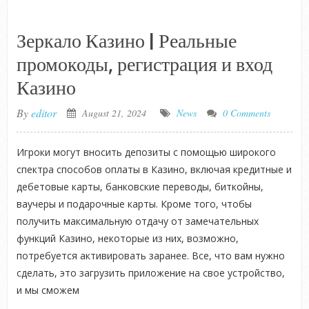
Зеркало Казино | Реальные
промокоды, регистрация и вход
Казино
By
editor
August 21, 2024
News
0 Comments
Игроки могут вносить депозиты с помощью широкого
спектра способов оплаты в Казино, включая кредитные и
дебетовые карты, банковские переводы, биткойны,
ваучеры и подарочные карты. Кроме того, чтобы
получить максимальную отдачу от замечательных
функций Казино, некоторые из них, возможно,
потребуется активировать заранее. Все, что вам нужно
сделать, это загрузить приложение на свое устройство,
и мы сможем