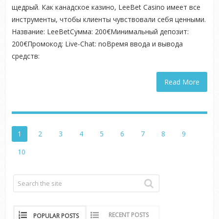
щедрый. Как канадское казино, LeeBet Casino имеет все
инструменты, чтобы клиенты чувствовали себя ценными.
Название: LeeBetСумма: 200€Минимальный депозит:
200€Промокод: Live-Chat: noВремя ввода и вывода
средств:
Read More
1
2
3
4
5
6
7
8
9
10
RECENT POSTS
POPULAR POSTS