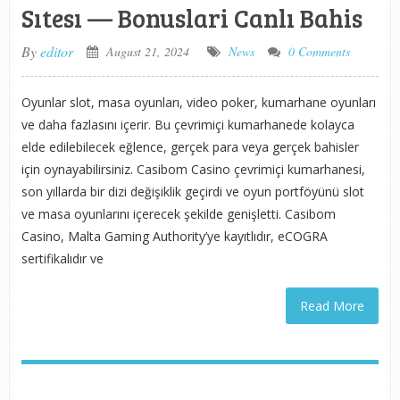
Sıtesı — Bonuslari Canlı Bahis
By
editor
August 21, 2024
News
0 Comments
Oyunlar slot, masa oyunları, video poker, kumarhane oyunları
ve daha fazlasını içerir. Bu çevrimiçi kumarhanede kolayca
elde edilebilecek eğlence, gerçek para veya gerçek bahisler
için oynayabilirsiniz. Casibom Casino çevrimiçi kumarhanesi,
son yıllarda bir dizi değişiklik geçirdi ve oyun portföyünü slot
ve masa oyunlarını içerecek şekilde genişletti. Casibom
Casino, Malta Gaming Authority’ye kayıtlıdır, eCOGRA
sertifikalıdır ve
Read More