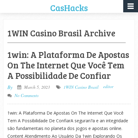
CasHacks
1WIN Casino Brasil Archive
1win: A Plataforma De Apostas
On The Internet Que Você Tem
A Possibilidade De Confiar
editor
By
March 5, 2023
1WIN Casino Brasil
No Comments
1win: A Plataforma De Apostas On The Internet Que Você
Tem A Possibilidade De ConfiarA seguran?a e an integridade
são fundamentais no planeta dos jogos e apostas online.
Content Atendimento Ao Usuário Da 1win Explorando Os